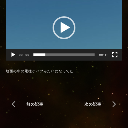
画
プ
レ
ー
ヤ
ー
00:00
00:13
地面の中の電柱ケバブみたいになってた
前の記事
次の記事