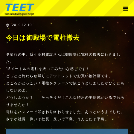
ホーム
お知らせ
今日は御殿場で電柱撤去
2019.12.10
今日は御殿場で電柱撤去
冬晴れの中、我々高村電設さんは御殿場に電柱の撤去に行きまし
た。
15メートルの電柱を抜いてみたいな感じです！
とっとと終わらせ帰りにアウトレットでお買い物計画です。
ところがどっこい！電柱をクレーンで抜こうとしましたがびくとも
しないのよ。
どうしようか？ そっそうだ！こんな時用の平島純がいるでわあ
りませんか！
電柱をハンマーで叩きわり終わらせました。あっというまでした。
さすが社長 偉いぞ社長 臭いぞ平島。うんこだぞ平島。
動